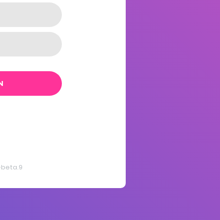
N
2-beta.9